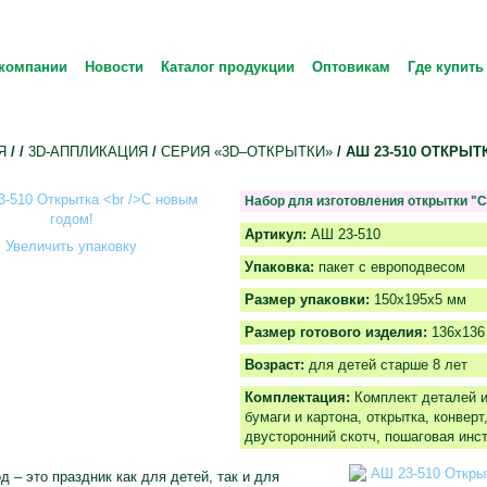
компании
Новости
Каталог продукции
Оптовикам
Где купить
Я
/
/
3D-АППЛИКАЦИЯ
/
СЕРИЯ «3D–ОТКРЫТКИ»
/ АШ 23-510 ОТКРЫ
Набор для изготовления открытки "С
Артикул:
АШ 23-510
Увеличить упаковку
Упаковка:
пакет с европодвесом
Размер упаковки:
150х195х5 мм
Размер готового изделия:
136х136
Возраст:
для детей старше 8 лет
Комплектация:
Комплект деталей и
бумаги и картона, открытка, конвер
двусторонний скотч, пошаговая инс
д – это праздник как для детей, так и для