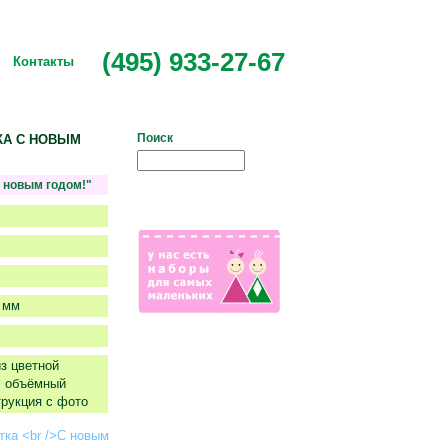
(495) 933-27-67
Контакты
Поиск
ТКА С НОВЫМ
 новым годом!"
 мм
з цветной
т, объёмный
трукция с фото