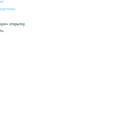
картинку
ную» открытку.
ть.