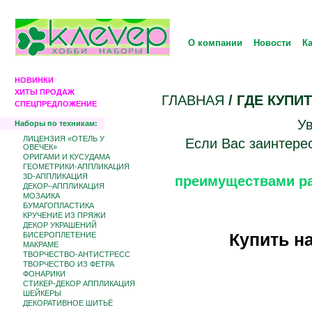
О компании
Новости
К
НОВИНКИ
ХИТЫ ПРОДАЖ
ГЛАВНАЯ
/ ГДЕ КУПИ
СПЕЦПРЕДЛОЖЕНИЕ
У
Наборы по техникам:
ЛИЦЕНЗИЯ «ОТЕЛЬ У
Если Вас заинтерес
ОВЕЧЕК»
ОРИГАМИ И КУСУДАМА
ГЕОМЕТРИКИ-АППЛИКАЦИЯ
3D-АППЛИКАЦИЯ
преимуществами ра
ДЕКОР–АППЛИКАЦИЯ
МОЗАИКА
БУМАГОПЛАСТИКА
КРУЧЕНИЕ ИЗ ПРЯЖИ
ДЕКОР УКРАШЕНИЙ
БИCЕРОПЛЕТЕНИЕ
Купить на
МАКРАМЕ
ТВОРЧЕСТВО-АНТИСТРЕСС
ТВОРЧЕСТВО ИЗ ФЕТРА
ФОНАРИКИ
СТИКЕР-ДЕКОР АППЛИКАЦИЯ
ШЕЙКЕРЫ
ДЕКОРАТИВНОЕ ШИТЬЁ