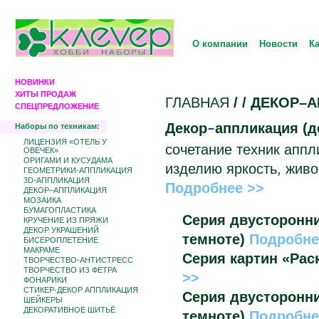
О компании
Новости
К
НОВИНКИ
ХИТЫ ПРОДАЖ
ГЛАВНАЯ
/
/ ДЕКОР–
СПЕЦПРЕДЛОЖЕНИЕ
Декор
аппликация (д
–
Наборы по техникам:
ЛИЦЕНЗИЯ «ОТЕЛЬ У
сочетание техник аппл
ОВЕЧЕК»
ОРИГАМИ И КУСУДАМА
изделию яркость, живо
ГЕОМЕТРИКИ-АППЛИКАЦИЯ
3D-АППЛИКАЦИЯ
Подробнее >>
ДЕКОР–АППЛИКАЦИЯ
МОЗАИКА
БУМАГОПЛАСТИКА
Серия двусторонни
КРУЧЕНИЕ ИЗ ПРЯЖИ
ДЕКОР УКРАШЕНИЙ
темноте)
Подробне
БИCЕРОПЛЕТЕНИЕ
МАКРАМЕ
Серия картин «Рас
ТВОРЧЕСТВО-АНТИСТРЕСС
ТВОРЧЕСТВО ИЗ ФЕТРА
>>
ФОНАРИКИ
СТИКЕР-ДЕКОР АППЛИКАЦИЯ
Серия двусторонни
ШЕЙКЕРЫ
ДЕКОРАТИВНОЕ ШИТЬЁ
темноте)
Подробне