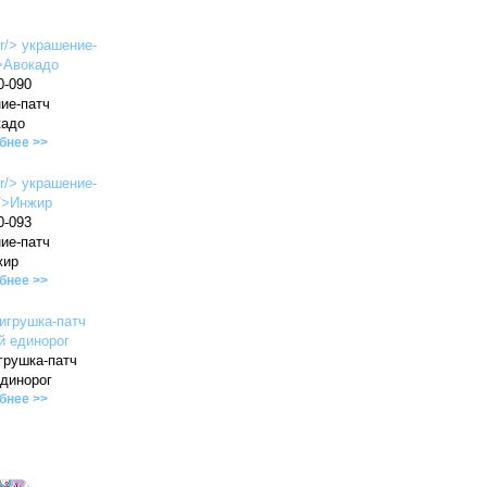
0-090
ие-патч
кадо
бнее >>
0-093
ие-патч
жир
бнее >>
грушка-патч
динорог
бнее >>