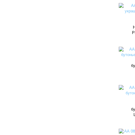
Н
Р
бу
бу