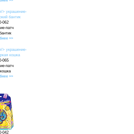
бнее >>
0-062
ие-патч
бантик
бнее >>
0-065
ие-патч
 кошка
бнее >>
0-042