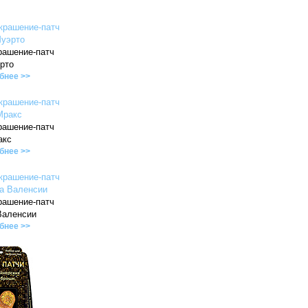
рашение-патч
рто
бнее >>
рашение-патч
акс
бнее >>
рашение-патч
Валенсии
бнее >>