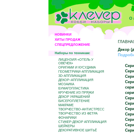
О 
НОВИНКИ
ХИТЫ ПРОДАЖ
ГЛАВНА
СПЕЦПРЕДЛОЖЕНИЕ
Декор (
Наборы по техникам:
Подробн
ЛИЦЕНЗИЯ «ОТЕЛЬ У
ОВЕЧЕК»
Сер
ОРИГАМИ И КУСУДАМА
Сери
ГЕОМЕТРИКИ-АППЛИКАЦИЯ
3D-АППЛИКАЦИЯ
Сери
ДЕКОР–АППЛИКАЦИЯ
Сер
МОЗАИКА
сери
БУМАГОПЛАСТИКА
сери
КРУЧЕНИЕ ИЗ ПРЯЖИ
ДЕКОР УКРАШЕНИЙ
Сери
БИCЕРОПЛЕТЕНИЕ
Сери
МАКРАМЕ
Сер
ТВОРЧЕСТВО-АНТИСТРЕСС
ТВОРЧЕСТВО ИЗ ФЕТРА
Сер
ФОНАРИКИ
Сери
СТИКЕР-ДЕКОР АППЛИКАЦИЯ
Сери
ШЕЙКЕРЫ
Сери
ДЕКОРАТИВНОЕ ШИТЬЁ