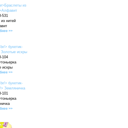
8-531
 из нитей
авит
бнее >>
8-104
утоньерка
е искры
бнее >>
8-101
утоньерка
ничка
бнее >>