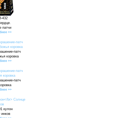
8-432
Сердце.
е патчи
бнее >>
рашение-патч
жья коровка
бнее >>
рашение-патч
коровка
бнее >>
01 кулон
 инков