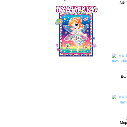
АФ 1
Дол
Мор