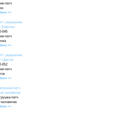
ие-патч
он
бнее >>
0-045
ие-патч
очка
бнее >>
0-052
ие-патч
ток
бнее >>
грушка-патч
 человечек
бнее >>