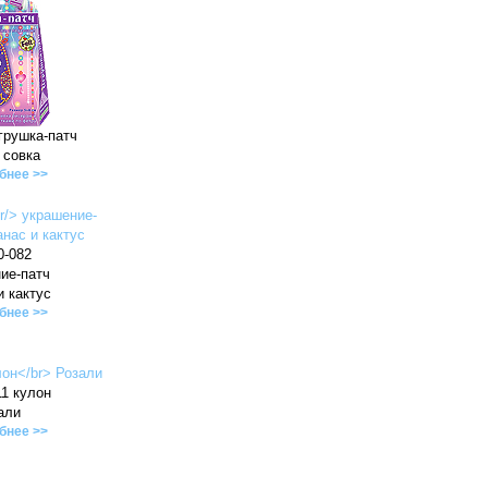
грушка-патч
 совка
бнее >>
0-082
ие-патч
и кактус
бнее >>
11 кулон
али
бнее >>