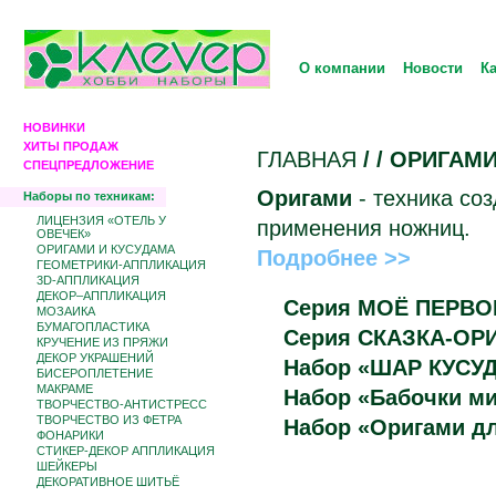
О компании
Новости
К
НОВИНКИ
ХИТЫ ПРОДАЖ
ГЛАВНАЯ
/
/ ОРИГАМ
СПЕЦПРЕДЛОЖЕНИЕ
Оригами
- техника со
Наборы по техникам:
ЛИЦЕНЗИЯ «ОТЕЛЬ У
применения ножниц.
ОВЕЧЕК»
ОРИГАМИ И КУСУДАМА
Подробнее >>
ГЕОМЕТРИКИ-АППЛИКАЦИЯ
3D-АППЛИКАЦИЯ
ДЕКОР–АППЛИКАЦИЯ
Серия МОЁ ПЕРВ
МОЗАИКА
БУМАГОПЛАСТИКА
Серия СКАЗКА-О
КРУЧЕНИЕ ИЗ ПРЯЖИ
ДЕКОР УКРАШЕНИЙ
Набор «ШАР КУСУ
БИCЕРОПЛЕТЕНИЕ
МАКРАМЕ
Набор «Бабочки м
ТВОРЧЕСТВО-АНТИСТРЕСС
ТВОРЧЕСТВО ИЗ ФЕТРА
Набор «Оригами д
ФОНАРИКИ
СТИКЕР-ДЕКОР АППЛИКАЦИЯ
ШЕЙКЕРЫ
ДЕКОРАТИВНОЕ ШИТЬЁ