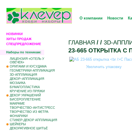
О компании
Новости
К
НОВИНКИ
ХИТЫ ПРОДАЖ
ГЛАВНАЯ
/
/
3D-АППЛ
СПЕЦПРЕДЛОЖЕНИЕ
23-665 ОТКРЫТКА С 
Наборы по техникам:
ЛИЦЕНЗИЯ «ОТЕЛЬ У
ОВЕЧЕК»
ОРИГАМИ И КУСУДАМА
Увеличить упаковку
ГЕОМЕТРИКИ-АППЛИКАЦИЯ
3D-АППЛИКАЦИЯ
ДЕКОР–АППЛИКАЦИЯ
МОЗАИКА
БУМАГОПЛАСТИКА
КРУЧЕНИЕ ИЗ ПРЯЖИ
ДЕКОР УКРАШЕНИЙ
БИCЕРОПЛЕТЕНИЕ
МАКРАМЕ
ТВОРЧЕСТВО-АНТИСТРЕСС
ТВОРЧЕСТВО ИЗ ФЕТРА
ФОНАРИКИ
СТИКЕР-ДЕКОР АППЛИКАЦИЯ
ШЕЙКЕРЫ
ДЕКОРАТИВНОЕ ШИТЬЁ