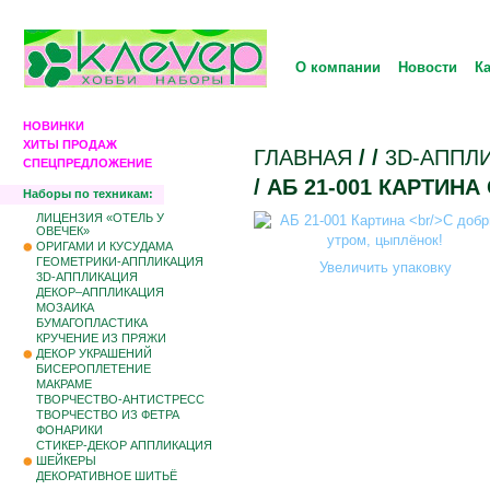
О компании
Новости
К
НОВИНКИ
ХИТЫ ПРОДАЖ
ГЛАВНАЯ
/
/
3D-АППЛ
СПЕЦПРЕДЛОЖЕНИЕ
/ АБ 21-001 КАРТИН
Наборы по техникам:
ЛИЦЕНЗИЯ «ОТЕЛЬ У
ОВЕЧЕК»
ОРИГАМИ И КУСУДАМА
ГЕОМЕТРИКИ-АППЛИКАЦИЯ
Увеличить упаковку
3D-АППЛИКАЦИЯ
ДЕКОР–АППЛИКАЦИЯ
МОЗАИКА
БУМАГОПЛАСТИКА
КРУЧЕНИЕ ИЗ ПРЯЖИ
ДЕКОР УКРАШЕНИЙ
БИCЕРОПЛЕТЕНИЕ
МАКРАМЕ
ТВОРЧЕСТВО-АНТИСТРЕСС
ТВОРЧЕСТВО ИЗ ФЕТРА
ФОНАРИКИ
СТИКЕР-ДЕКОР АППЛИКАЦИЯ
ШЕЙКЕРЫ
ДЕКОРАТИВНОЕ ШИТЬЁ