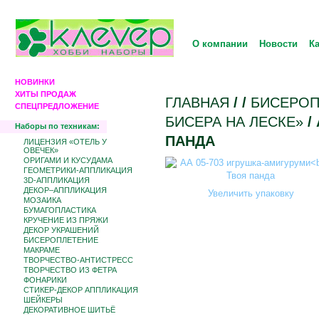
О компании
Новости
К
НОВИНКИ
ХИТЫ ПРОДАЖ
ГЛАВНАЯ
/
/
БИCЕРОП
СПЕЦПРЕДЛОЖЕНИЕ
БИСЕРА НА ЛЕСКЕ»
/
Наборы по техникам:
ПАНДА
ЛИЦЕНЗИЯ «ОТЕЛЬ У
ОВЕЧЕК»
ОРИГАМИ И КУСУДАМА
ГЕОМЕТРИКИ-АППЛИКАЦИЯ
3D-АППЛИКАЦИЯ
ДЕКОР–АППЛИКАЦИЯ
Увеличить упаковку
МОЗАИКА
БУМАГОПЛАСТИКА
КРУЧЕНИЕ ИЗ ПРЯЖИ
ДЕКОР УКРАШЕНИЙ
БИCЕРОПЛЕТЕНИЕ
МАКРАМЕ
ТВОРЧЕСТВО-АНТИСТРЕСС
ТВОРЧЕСТВО ИЗ ФЕТРА
ФОНАРИКИ
СТИКЕР-ДЕКОР АППЛИКАЦИЯ
ШЕЙКЕРЫ
ДЕКОРАТИВНОЕ ШИТЬЁ