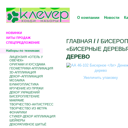
О компании
Новости
К
НОВИНКИ
ХИТЫ ПРОДАЖ
ГЛАВНАЯ
/
/
БИCЕРОП
СПЕЦПРЕДЛОЖЕНИЕ
«БИСЕРНЫЕ ДЕРЕВЬ
Наборы по техникам:
ДЕРЕВО
ЛИЦЕНЗИЯ «ОТЕЛЬ У
ОВЕЧЕК»
ОРИГАМИ И КУСУДАМА
ГЕОМЕТРИКИ-АППЛИКАЦИЯ
3D-АППЛИКАЦИЯ
ДЕКОР–АППЛИКАЦИЯ
Увеличить упаковку
МОЗАИКА
БУМАГОПЛАСТИКА
КРУЧЕНИЕ ИЗ ПРЯЖИ
ДЕКОР УКРАШЕНИЙ
БИCЕРОПЛЕТЕНИЕ
МАКРАМЕ
ТВОРЧЕСТВО-АНТИСТРЕСС
ТВОРЧЕСТВО ИЗ ФЕТРА
ФОНАРИКИ
СТИКЕР-ДЕКОР АППЛИКАЦИЯ
ШЕЙКЕРЫ
ДЕКОРАТИВНОЕ ШИТЬЁ