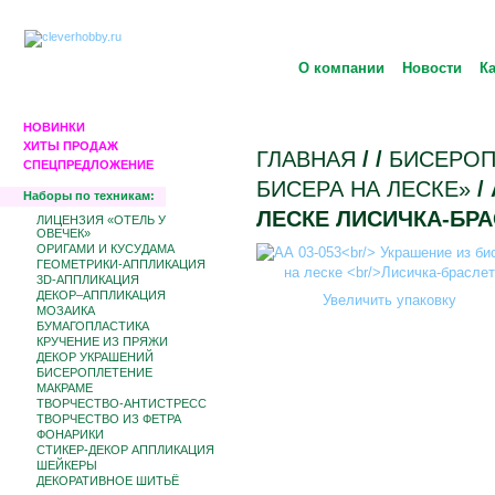
О компании
Новости
К
НОВИНКИ
ХИТЫ ПРОДАЖ
ГЛАВНАЯ
/
/
БИCЕРОП
СПЕЦПРЕДЛОЖЕНИЕ
БИСЕРА НА ЛЕСКЕ»
/
Наборы по техникам:
ЛЕСКЕ ЛИСИЧКА-БР
ЛИЦЕНЗИЯ «ОТЕЛЬ У
ОВЕЧЕК»
ОРИГАМИ И КУСУДАМА
ГЕОМЕТРИКИ-АППЛИКАЦИЯ
3D-АППЛИКАЦИЯ
ДЕКОР–АППЛИКАЦИЯ
Увеличить упаковку
МОЗАИКА
БУМАГОПЛАСТИКА
КРУЧЕНИЕ ИЗ ПРЯЖИ
ДЕКОР УКРАШЕНИЙ
БИCЕРОПЛЕТЕНИЕ
МАКРАМЕ
ТВОРЧЕСТВО-АНТИСТРЕСС
ТВОРЧЕСТВО ИЗ ФЕТРА
ФОНАРИКИ
СТИКЕР-ДЕКОР АППЛИКАЦИЯ
ШЕЙКЕРЫ
ДЕКОРАТИВНОЕ ШИТЬЁ