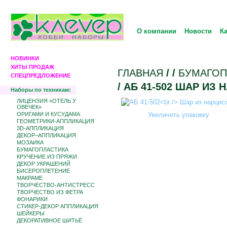
О компании
Новости
К
НОВИНКИ
ХИТЫ ПРОДАЖ
ГЛАВНАЯ
/
/
БУМАГОП
СПЕЦПРЕДЛОЖЕНИЕ
/ АБ 41-502 ШАР ИЗ
Наборы по техникам:
ЛИЦЕНЗИЯ «ОТЕЛЬ У
ОВЕЧЕК»
ОРИГАМИ И КУСУДАМА
Увеличить упаковку
ГЕОМЕТРИКИ-АППЛИКАЦИЯ
3D-АППЛИКАЦИЯ
ДЕКОР–АППЛИКАЦИЯ
МОЗАИКА
БУМАГОПЛАСТИКА
КРУЧЕНИЕ ИЗ ПРЯЖИ
ДЕКОР УКРАШЕНИЙ
БИCЕРОПЛЕТЕНИЕ
МАКРАМЕ
ТВОРЧЕСТВО-АНТИСТРЕСС
ТВОРЧЕСТВО ИЗ ФЕТРА
ФОНАРИКИ
СТИКЕР-ДЕКОР АППЛИКАЦИЯ
ШЕЙКЕРЫ
ДЕКОРАТИВНОЕ ШИТЬЁ