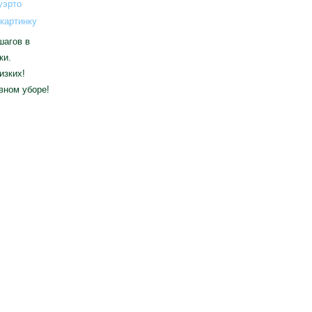
картинку
шагов в
ки.
изких!
вном уборе!