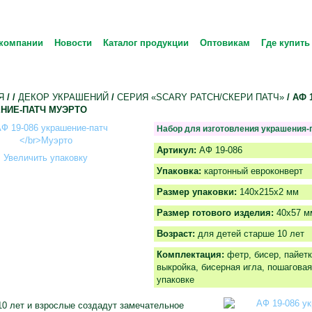
компании
Новости
Каталог продукции
Оптовикам
Где купить
Я
/
/
ДЕКОР УКРАШЕНИЙ
/
СЕРИЯ «SCARY PATCH/СКЕРИ ПАТЧ»
/ АФ 
НИЕ-ПАТЧ МУЭРТО
Набор для изготовления украшения-
Артикул:
АФ 19-086
Увеличить упаковку
Упаковка:
картонный евроконверт
Размер упаковки:
140х215х2 мм
Размер готового изделия:
40x57 м
Возраст:
для детей старше 10 лет
Комплектация:
фетр, бисер, пайетк
выкройка, бисерная игла, пошаговая
упаковке
10 лет и взрослые создадут замечательное