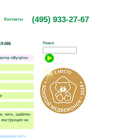
(495) 933-27-67
Контакты
Поиск
19-086
патча «Муэрто»
м
и, нить, шаблон-
 инструкция на