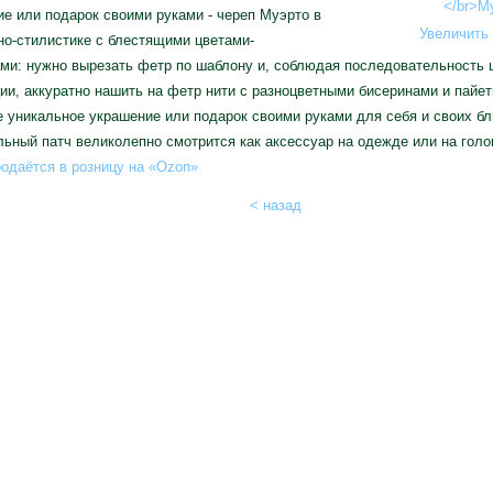
е или подарок своими руками - череп Муэрто в
Увеличить 
но-стилистике с блестящими цветами-
ми: нужно вырезать фетр по шаблону и, соблюдая последовательность 
ии, аккуратно нашить на фетр нити с разноцветными бисеринами и пайет
 уникальное украшение или подарок своими руками для себя и своих бл
ьный патч великолепно смотрится как аксессуар на одежде или на голо
одаётся в розницу на «Ozon»
< назад