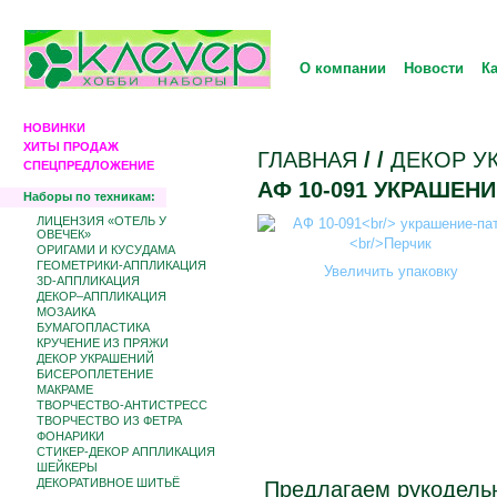
О компании
Новости
К
НОВИНКИ
ХИТЫ ПРОДАЖ
ГЛАВНАЯ
/
/
ДЕКОР У
СПЕЦПРЕДЛОЖЕНИЕ
АФ 10-091 УКРАШЕН
Наборы по техникам:
ЛИЦЕНЗИЯ «ОТЕЛЬ У
ОВЕЧЕК»
ОРИГАМИ И КУСУДАМА
ГЕОМЕТРИКИ-АППЛИКАЦИЯ
Увеличить упаковку
3D-АППЛИКАЦИЯ
ДЕКОР–АППЛИКАЦИЯ
МОЗАИКА
БУМАГОПЛАСТИКА
КРУЧЕНИЕ ИЗ ПРЯЖИ
ДЕКОР УКРАШЕНИЙ
БИCЕРОПЛЕТЕНИЕ
МАКРАМЕ
ТВОРЧЕСТВО-АНТИСТРЕСС
ТВОРЧЕСТВО ИЗ ФЕТРА
ФОНАРИКИ
СТИКЕР-ДЕКОР АППЛИКАЦИЯ
ШЕЙКЕРЫ
ДЕКОРАТИВНОЕ ШИТЬЁ
Предлагаем рукодель