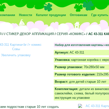
компании
Новости
Каталог продукции
Оптовикам
Где купить
Я
/
/
СТИКЕР-ДЕКОР АППЛИКАЦИЯ
/
СЕРИЯ «КОМИКС»
/ АС 43-311 
Набор для изготовления картины «к
Артикул:
АС 43-311
Увеличить упаковку
Упаковка:
картонная коробка с евр
Размер упаковки:
70х280x50 мм
Размер готового изделия:
210х295
Возраст:
для детей старше 10 лет
Комплектация:
детали из винилово
самоклейки, схема, белый полупроз
инструкция на упаковке
аем подросткам старше 10 лет создать