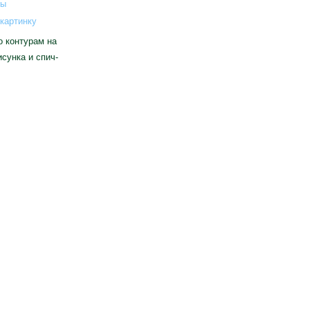
картинку
о контурам на
сунка и спич-