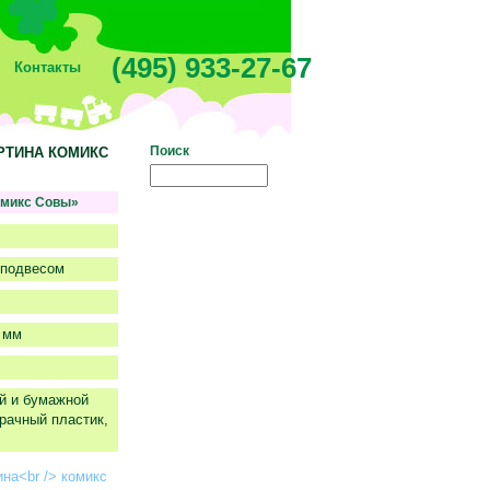
(495) 933-27-67
Контакты
Поиск
КАРТИНА КОМИКС
омикс Совы»
оподвесом
 мм
й и бумажной
рачный пластик,