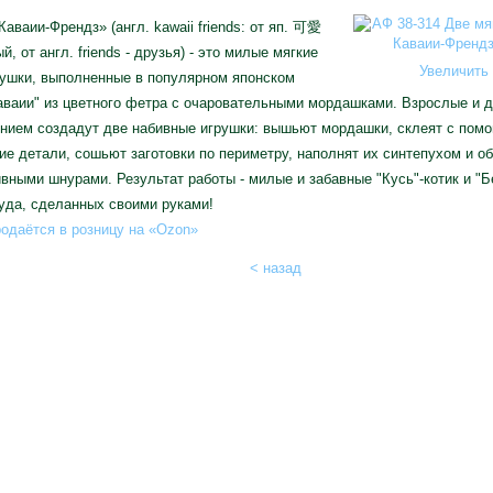
аваии-Френдз» (англ. kawaii friends: от яп. 可愛
й, от англ. friends - друзья) - это милые мягкие
Увеличить 
рушки, выполненные в популярном японском
аваии" из цветного фетра с очаровательными мордашками. Взрослые и д
ением создадут две набивные игрушки: вышьют мордашки, склеят с пом
е детали, сошьют заготовки по периметру, наполнят их синтепухом и о
вными шнурами. Результат работы - милые и забавные "Кусь"-котик и "Б
уда, сделанных своими руками!
одаётся в розницу на «Ozon»
< назад