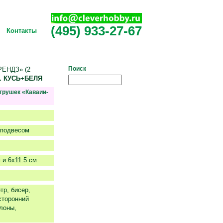
(495) 933-27-67
Контакты
Поиск
ЕНДЗ» (2
. КУСЬ+БЕЛЯ
игрушек «Каваии-
оподвесом
 и 6x11.5 см
тр, бисер,
сторонний
блоны,