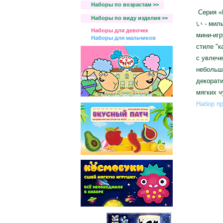
Наборы по возрастам >>
Серия «К
Наборы по виду изделия >>
い - милы
Наборы для девочек
мини-иг
Наборы для мальчиков
стиле "к
с увлеч
небольши
декорати
мягких ч
Набор пр