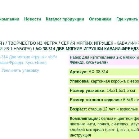
компании
Новости
Каталог продукции
Оптовикам
Где купить
Я
/
/
ТВОРЧЕСТВО ИЗ ФЕТРА
/
СЕРИЯ МЯГКИХ ИГРУШЕК «КАВАИИ-ФР
И ИЗ 1 НАБОРА)
/ АФ 38-314 ДВЕ МЯГКИЕ ИГРУШКИ КАВАИИ-ФРЕНДЗ
Набор для изготовления 2-х мягких 
Френдз. Кусь+Беля»
Увеличить упаковку
Артикул:
АФ 38-314
Упаковка:
картонная коробка с евр
Размер упаковки:
14х21,5х1,5 см
Размер готового изделия:
6.5x9 см
Возраст:
старше 12 лет и взрослые
Комплектация:
белый и цветной фе
цветные нити, пряжа, синтепух, дву
клейкий материал (скотч), игла, ша
инструкция