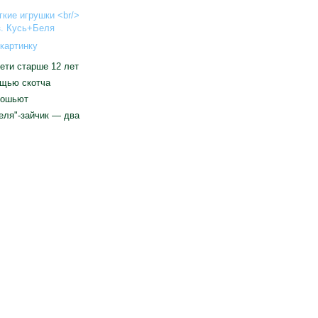
картинку
ети старше 12 лет
ощью скотча
бошьют
еля"-зайчик — два