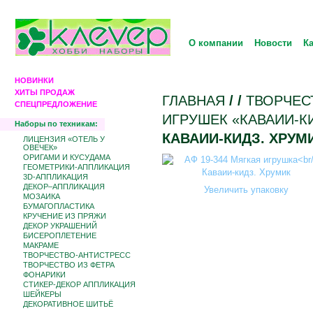
О компании
Новости
К
НОВИНКИ
ХИТЫ ПРОДАЖ
ГЛАВНАЯ
/
/
ТВОРЧЕС
СПЕЦПРЕДЛОЖЕНИЕ
ИГРУШЕК «КАВАИИ-К
Наборы по техникам:
КАВАИИ-КИДЗ. ХРУМ
ЛИЦЕНЗИЯ «ОТЕЛЬ У
ОВЕЧЕК»
ОРИГАМИ И КУСУДАМА
ГЕОМЕТРИКИ-АППЛИКАЦИЯ
3D-АППЛИКАЦИЯ
ДЕКОР–АППЛИКАЦИЯ
Увеличить упаковку
МОЗАИКА
БУМАГОПЛАСТИКА
КРУЧЕНИЕ ИЗ ПРЯЖИ
ДЕКОР УКРАШЕНИЙ
БИCЕРОПЛЕТЕНИЕ
МАКРАМЕ
ТВОРЧЕСТВО-АНТИСТРЕСС
ТВОРЧЕСТВО ИЗ ФЕТРА
ФОНАРИКИ
СТИКЕР-ДЕКОР АППЛИКАЦИЯ
ШЕЙКЕРЫ
ДЕКОРАТИВНОЕ ШИТЬЁ