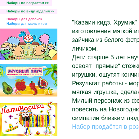
Наборы по возрастам >>
Наборы по виду изделия >>
Наборы для девочек
"Каваии-кидз. Хрумик" 
Наборы для мальчиков
изготовления мягкой и
зайчика из белого фет
личиком.
Дети старше 5 лет нау
освоят "прямые" стежк
игрушки, ощутят конч
Результат работы - мо
мягкая игрушка, сдела
Милый персонаж из фет
повесить на Новогодню
симпатии близким люд
Набор продаётся в ро