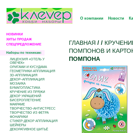
О компании
Новости
К
НОВИНКИ
ХИТЫ ПРОДАЖ
ГЛАВНАЯ
/
/
КРУЧЕНИ
СПЕЦПРЕДЛОЖЕНИЕ
ПОМПОНОВ И КАРТО
Наборы по техникам:
ПОМПОНА
ЛИЦЕНЗИЯ «ОТЕЛЬ У
ОВЕЧЕК»
ОРИГАМИ И КУСУДАМА
ГЕОМЕТРИКИ-АППЛИКАЦИЯ
3D-АППЛИКАЦИЯ
ДЕКОР–АППЛИКАЦИЯ
МОЗАИКА
БУМАГОПЛАСТИКА
КРУЧЕНИЕ ИЗ ПРЯЖИ
ДЕКОР УКРАШЕНИЙ
БИCЕРОПЛЕТЕНИЕ
МАКРАМЕ
ТВОРЧЕСТВО-АНТИСТРЕСС
ТВОРЧЕСТВО ИЗ ФЕТРА
ФОНАРИКИ
СТИКЕР-ДЕКОР АППЛИКАЦИЯ
ШЕЙКЕРЫ
ДЕКОРАТИВНОЕ ШИТЬЁ