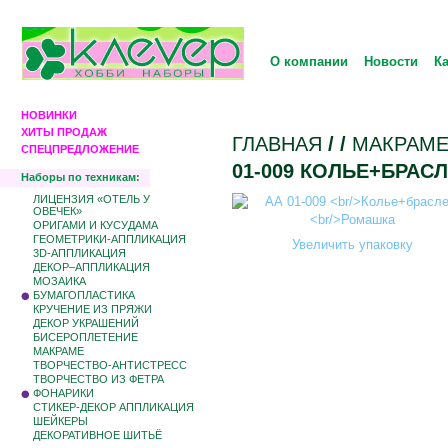
О компании
Новости
К
НОВИНКИ
ХИТЫ ПРОДАЖ
ГЛАВНАЯ
/
/
МАКРАМ
СПЕЦПРЕДЛОЖЕНИЕ
01-009 КОЛЬЕ+БРАС
Наборы по техникам:
ЛИЦЕНЗИЯ «ОТЕЛЬ У
ОВЕЧЕК»
ОРИГАМИ И КУСУДАМА
ГЕОМЕТРИКИ-АППЛИКАЦИЯ
Увеличить упаковку
3D-АППЛИКАЦИЯ
ДЕКОР–АППЛИКАЦИЯ
МОЗАИКА
БУМАГОПЛАСТИКА
КРУЧЕНИЕ ИЗ ПРЯЖИ
ДЕКОР УКРАШЕНИЙ
БИCЕРОПЛЕТЕНИЕ
МАКРАМЕ
ТВОРЧЕСТВО-АНТИСТРЕСС
ТВОРЧЕСТВО ИЗ ФЕТРА
ФОНАРИКИ
СТИКЕР-ДЕКОР АППЛИКАЦИЯ
ШЕЙКЕРЫ
ДЕКОРАТИВНОЕ ШИТЬЁ