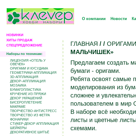
О компании
Новости
К
НОВИНКИ
ХИТЫ ПРОДАЖ
ГЛАВНАЯ
/
/
ОРИГАМИ
СПЕЦПРЕДЛОЖЕНИЕ
МАЛЬЧИШЕК»
Наборы по техникам:
ЛИЦЕНЗИЯ «ОТЕЛЬ У
Предлагаем создать м
ОВЕЧЕК»
ОРИГАМИ И КУСУДАМА
бумаги - оригами.
ГЕОМЕТРИКИ-АППЛИКАЦИЯ
3D-АППЛИКАЦИЯ
Ребята освоят самые 
ДЕКОР–АППЛИКАЦИЯ
МОЗАИКА
моделирования из бума
БУМАГОПЛАСТИКА
КРУЧЕНИЕ ИЗ ПРЯЖИ
сложнее и увлекатель
ДЕКОР УКРАШЕНИЙ
пользователем в мир 
БИCЕРОПЛЕТЕНИЕ
МАКРАМЕ
В наборе всё необходи
ТВОРЧЕСТВО-АНТИСТРЕСС
ТВОРЧЕСТВО ИЗ ФЕТРА
листы и цветные листы
ФОНАРИКИ
СТИКЕР-ДЕКОР АППЛИКАЦИЯ
схемами.
ШЕЙКЕРЫ
ДЕКОРАТИВНОЕ ШИТЬЁ