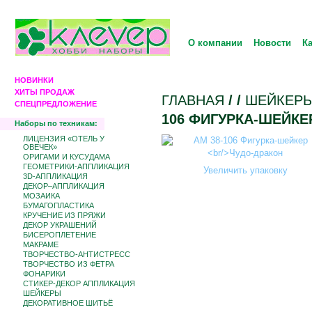
О компании
Новости
К
НОВИНКИ
ХИТЫ ПРОДАЖ
ГЛАВНАЯ
/
/
ШЕЙКЕР
СПЕЦПРЕДЛОЖЕНИЕ
106 ФИГУРКА-ШЕЙКЕ
Наборы по техникам:
ЛИЦЕНЗИЯ «ОТЕЛЬ У
ОВЕЧЕК»
ОРИГАМИ И КУСУДАМА
ГЕОМЕТРИКИ-АППЛИКАЦИЯ
Увеличить упаковку
3D-АППЛИКАЦИЯ
ДЕКОР–АППЛИКАЦИЯ
МОЗАИКА
БУМАГОПЛАСТИКА
КРУЧЕНИЕ ИЗ ПРЯЖИ
ДЕКОР УКРАШЕНИЙ
БИCЕРОПЛЕТЕНИЕ
МАКРАМЕ
ТВОРЧЕСТВО-АНТИСТРЕСС
ТВОРЧЕСТВО ИЗ ФЕТРА
ФОНАРИКИ
СТИКЕР-ДЕКОР АППЛИКАЦИЯ
ШЕЙКЕРЫ
ДЕКОРАТИВНОЕ ШИТЬЁ