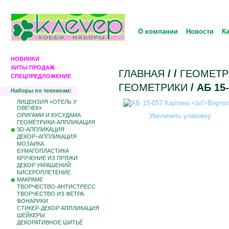
О компании
Новости
К
НОВИНКИ
ХИТЫ ПРОДАЖ
ГЛАВНАЯ
/
/
ГЕОМЕТР
СПЕЦПРЕДЛОЖЕНИЕ
ГЕОМЕТРИКИ
/ АБ 1
Наборы по техникам:
ЛИЦЕНЗИЯ «ОТЕЛЬ У
ОВЕЧЕК»
ОРИГАМИ И КУСУДАМА
Увеличить упаковку
ГЕОМЕТРИКИ-АППЛИКАЦИЯ
3D-АППЛИКАЦИЯ
ДЕКОР–АППЛИКАЦИЯ
МОЗАИКА
БУМАГОПЛАСТИКА
КРУЧЕНИЕ ИЗ ПРЯЖИ
ДЕКОР УКРАШЕНИЙ
БИCЕРОПЛЕТЕНИЕ
МАКРАМЕ
ТВОРЧЕСТВО-АНТИСТРЕСС
ТВОРЧЕСТВО ИЗ ФЕТРА
ФОНАРИКИ
СТИКЕР-ДЕКОР АППЛИКАЦИЯ
ШЕЙКЕРЫ
ДЕКОРАТИВНОЕ ШИТЬЁ