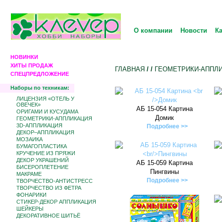
О компании
Новости
К
НОВИНКИ
ХИТЫ ПРОДАЖ
ГЛАВНАЯ
/
/
ГЕОМЕТРИКИ-АППЛ
СПЕЦПРЕДЛОЖЕНИЕ
Наборы по техникам:
ЛИЦЕНЗИЯ «ОТЕЛЬ У
ОВЕЧЕК»
АБ 15-054 Картина
ОРИГАМИ И КУСУДАМА
Домик
ГЕОМЕТРИКИ-АППЛИКАЦИЯ
3D-АППЛИКАЦИЯ
Подробнее >>
ДЕКОР–АППЛИКАЦИЯ
МОЗАИКА
БУМАГОПЛАСТИКА
КРУЧЕНИЕ ИЗ ПРЯЖИ
ДЕКОР УКРАШЕНИЙ
АБ 15-059 Картина
БИCЕРОПЛЕТЕНИЕ
Пингвины
МАКРАМЕ
Подробнее >>
ТВОРЧЕСТВО-АНТИСТРЕСС
ТВОРЧЕСТВО ИЗ ФЕТРА
ФОНАРИКИ
СТИКЕР-ДЕКОР АППЛИКАЦИЯ
ШЕЙКЕРЫ
ДЕКОРАТИВНОЕ ШИТЬЁ