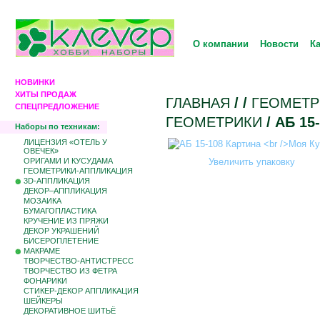
О компании
Новости
К
НОВИНКИ
ХИТЫ ПРОДАЖ
ГЛАВНАЯ
/
/
ГЕОМЕТР
СПЕЦПРЕДЛОЖЕНИЕ
ГЕОМЕТРИКИ
/ АБ 1
Наборы по техникам:
ЛИЦЕНЗИЯ «ОТЕЛЬ У
ОВЕЧЕК»
ОРИГАМИ И КУСУДАМА
Увеличить упаковку
ГЕОМЕТРИКИ-АППЛИКАЦИЯ
3D-АППЛИКАЦИЯ
ДЕКОР–АППЛИКАЦИЯ
МОЗАИКА
БУМАГОПЛАСТИКА
КРУЧЕНИЕ ИЗ ПРЯЖИ
ДЕКОР УКРАШЕНИЙ
БИCЕРОПЛЕТЕНИЕ
МАКРАМЕ
ТВОРЧЕСТВО-АНТИСТРЕСС
ТВОРЧЕСТВО ИЗ ФЕТРА
ФОНАРИКИ
СТИКЕР-ДЕКОР АППЛИКАЦИЯ
ШЕЙКЕРЫ
ДЕКОРАТИВНОЕ ШИТЬЁ