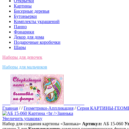
Открытки
Картины
Бисерные деревья
Бутоньерки
Комплекты украшений
Панно
Фонарики
Декор для дома
Подарочные коробочки
Шары
Наборы для девочек
Наборы для мальчиков
Главная
/
/
Геометрики-Аппликация
/
Серия КАРТИНЫ-ГЕОМ
Увеличить упаковку
Набор для создания картины «Заинька»
Артикул:
АБ 15-060
У
старше 3 лет
Комплектация:
комплект геометрических фигур и