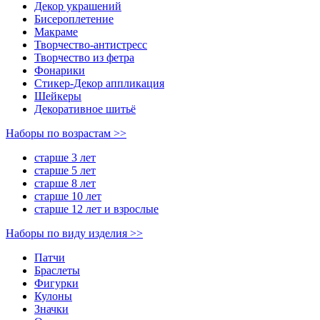
Декор украшений
Биcероплетение
Макраме
Творчество-антистресс
Творчество из фетра
Фонарики
Стикер-Декор аппликация
Шейкеры
Декоративное шитьё
Наборы по возрастам >>
старше 3 лет
старше 5 лет
старше 8 лет
старше 10 лет
старше 12 лет и взрослые
Наборы по виду изделия >>
Патчи
Браслеты
Фигурки
Кулоны
Значки