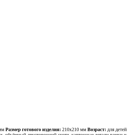
мм
Размер готового изделия:
210х210 мм
Возраст:
для детей
ух, объёмный двусторонний скотч, картонные детали рамки и