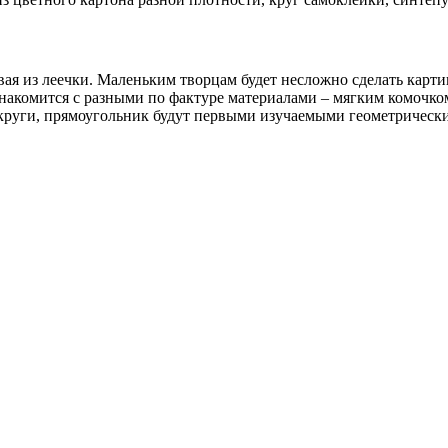
ая из леечки. Маленьким творцам будет несложно сделать картин
ознакомится с разными по фактуре материалами – мягким комочк
укруги, прямоугольник будут первыми изучаемыми геометрическ