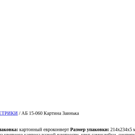
ЕТРИКИ
/ АБ 15-060 Картина Заинька
паковка:
картонный евроконверт
Размер упаковки:
214х234х5 
з цветного картона разной плотности, круг самоклейки, синтеп