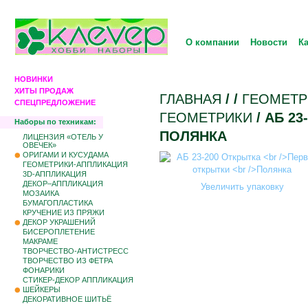
О компании
Новости
К
НОВИНКИ
ХИТЫ ПРОДАЖ
ГЛАВНАЯ
/
/
ГЕОМЕТР
СПЕЦПРЕДЛОЖЕНИЕ
ГЕОМЕТРИКИ
/ АБ 2
Наборы по техникам:
ПОЛЯНКА
ЛИЦЕНЗИЯ «ОТЕЛЬ У
ОВЕЧЕК»
ОРИГАМИ И КУСУДАМА
ГЕОМЕТРИКИ-АППЛИКАЦИЯ
3D-АППЛИКАЦИЯ
ДЕКОР–АППЛИКАЦИЯ
Увеличить упаковку
МОЗАИКА
БУМАГОПЛАСТИКА
КРУЧЕНИЕ ИЗ ПРЯЖИ
ДЕКОР УКРАШЕНИЙ
БИCЕРОПЛЕТЕНИЕ
МАКРАМЕ
ТВОРЧЕСТВО-АНТИСТРЕСС
ТВОРЧЕСТВО ИЗ ФЕТРА
ФОНАРИКИ
СТИКЕР-ДЕКОР АППЛИКАЦИЯ
ШЕЙКЕРЫ
ДЕКОРАТИВНОЕ ШИТЬЁ