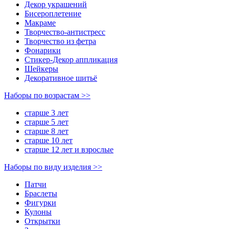
Декор украшений
Биcероплетение
Макраме
Творчество-антистресс
Творчество из фетра
Фонарики
Стикер-Декор аппликация
Шейкеры
Декоративное шитьё
Наборы по возрастам >>
старше 3 лет
старше 5 лет
старше 8 лет
старше 10 лет
старше 12 лет и взрослые
Наборы по виду изделия >>
Патчи
Браслеты
Фигурки
Кулоны
Открытки