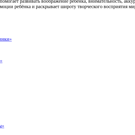
помогает развивать воображение ребёнка, внимательность, акку
эмоции ребёнка и раскрывает широту творческого восприятия мир