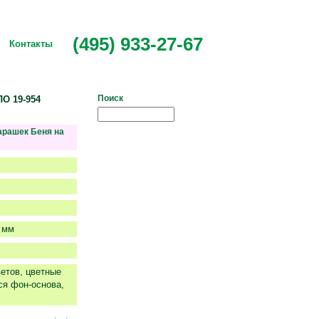
(495) 933-27-67
Контакты
Поиск
ЛО 19-954
арашек Беня на
 мм
ветов, цветные
ся фон-основа,