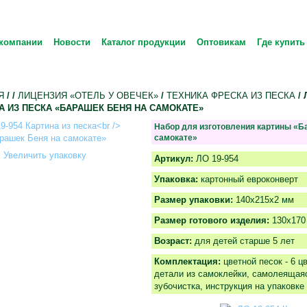
компании
Новости
Каталог продукции
Оптовикам
Где купить
Я
/
/
ЛИЦЕНЗИЯ «ОТЕЛЬ У ОВЕЧЕК»
/
ТЕХНИКА ФРЕСКА ИЗ ПЕСКА
/ 
А ИЗ ПЕСКА «БАРАШЕК БЕНЯ НА САМОКАТЕ»
Набор для изготовления картины «Б
самокате»
Увеличить упаковку
Артикул:
ЛО 19-954
Упаковка:
картонный евроконверт
Размер упаковки:
140х215х2 мм
Размер готового изделия:
130x170
Возраст:
для детей старше 5 лет
Комплектация:
цветной песок - 6 ц
детали из самоклейки, самолеящая
зубочистка, инструкция на упаковке