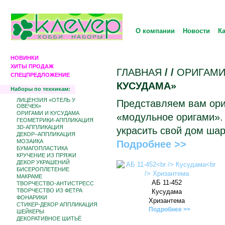
О компании
Новости
К
НОВИНКИ
ХИТЫ ПРОДАЖ
ГЛАВНАЯ
/
/
ОРИГАМИ
СПЕЦПРЕДЛОЖЕНИЕ
КУСУДАМА»
Наборы по техникам:
ЛИЦЕНЗИЯ «ОТЕЛЬ У
Представляем вам ори
ОВЕЧЕК»
ОРИГАМИ И КУСУДАМА
«модульное оригами». 
ГЕОМЕТРИКИ-АППЛИКАЦИЯ
3D-АППЛИКАЦИЯ
украсить свой дом ша
ДЕКОР–АППЛИКАЦИЯ
МОЗАИКА
Подробнее >>
БУМАГОПЛАСТИКА
КРУЧЕНИЕ ИЗ ПРЯЖИ
ДЕКОР УКРАШЕНИЙ
БИCЕРОПЛЕТЕНИЕ
МАКРАМЕ
АБ 11-452
ТВОРЧЕСТВО-АНТИСТРЕСС
ТВОРЧЕСТВО ИЗ ФЕТРА
Кусудама
ФОНАРИКИ
Хризантема
СТИКЕР-ДЕКОР АППЛИКАЦИЯ
Подробнее >>
ШЕЙКЕРЫ
ДЕКОРАТИВНОЕ ШИТЬЁ