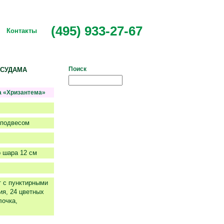
(495) 933-27-67
Контакты
Поиск
КУСУДАМА
а «Хризантема»
оподвесом
 шара 12 см
 с пунктирными
я, 24 цветных
лочка,