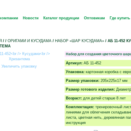
компании
Новости
Каталог продукции
Оптовикам
Где купить
Я
/
/
ОРИГАМИ И КУСУДАМА
/
НАБОР «ШАР КУСУДАМА»
/ АБ 11-452 
ТЕМА
Набор для создания цветочного шар
Артикул:
АБ 11-452
Увеличить упаковку
Упаковка:
картонная коробка с евр
Размер упаковки:
205х225х17 мм
Размер готового изделия:
Диаметр
Возраст:
для детей старше 8 лет
Комплектация:
тренировочный лист
линиями для облегчения складывани
листа, цветная нить, деревянная па
инструкция