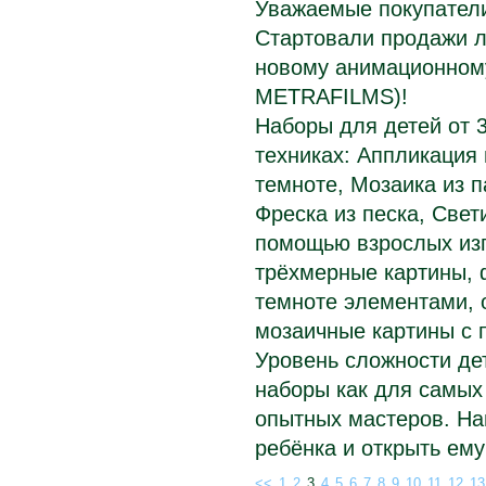
Уважаемые покупатели
Стартовали продажи л
новому анимационному
METRAFILMS)!
Наборы для детей от 3
техниках: Аппликация
темноте, Мозаика из п
Фреска из песка, Свет
помощью взрослых изг
трёхмерные картины, 
темноте элементами, 
мозаичные картины с п
Уровень сложности де
наборы как для самых
опытных мастеров. На
ребёнка и открыть ему
<<
1
2
3
4
5
6
7
8
9
10
11
12
13