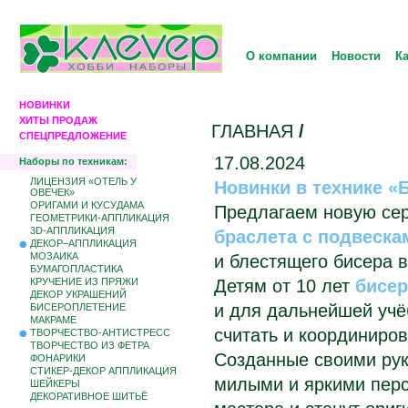
О компании
Новости
К
НОВИНКИ
ХИТЫ ПРОДАЖ
ГЛАВНАЯ
/
СПЕЦПРЕДЛОЖЕНИЕ
17.08.2024
Наборы по техникам:
ЛИЦЕНЗИЯ «ОТЕЛЬ У
Новинки в технике «
ОВЕЧЕК»
ОРИГАМИ И КУСУДАМА
Предлагаем новую се
ГЕОМЕТРИКИ-АППЛИКАЦИЯ
3D-АППЛИКАЦИЯ
браслета с подвеска
ДЕКОР–АППЛИКАЦИЯ
МОЗАИКА
и блестящего бисера в
БУМАГОПЛАСТИКА
КРУЧЕНИЕ ИЗ ПРЯЖИ
Детям от 10 лет
бисер
ДЕКОР УКРАШЕНИЙ
и для дальнейшей учёб
БИCЕРОПЛЕТЕНИЕ
МАКРАМЕ
считать и координиров
ТВОРЧЕСТВО-АНТИСТРЕСС
ТВОРЧЕСТВО ИЗ ФЕТРА
Созданные своими рук
ФОНАРИКИ
СТИКЕР-ДЕКОР АППЛИКАЦИЯ
милыми и яркими перс
ШЕЙКЕРЫ
ДЕКОРАТИВНОЕ ШИТЬЁ