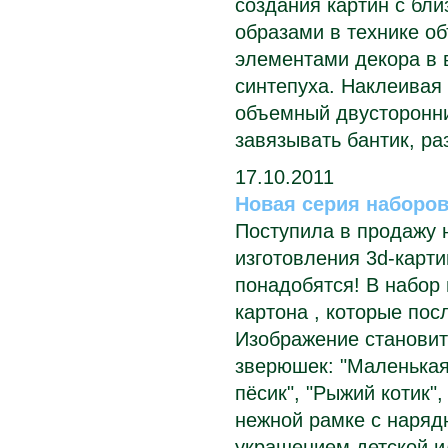
создания картин с б
образами в технике о
элементами декора в в
синтепуха. Наклеивая
объемный двусторонний
завязывать бантик, ра
17.10.2011
Новая серия наборов
Поступила в продажу 
изготовления 3d-карти
понадобятся! В набор 
картона , которые по
Изображение становит
зверюшек: "Маленькая
пёсик", "Рыжий котик",
нежной рамке с наряд
украшением детской и