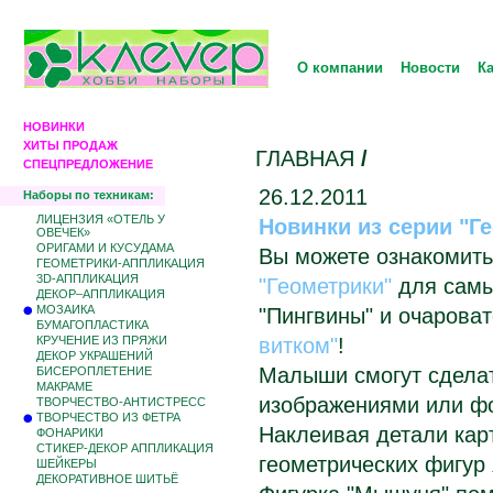
О компании
Новости
К
НОВИНКИ
ХИТЫ ПРОДАЖ
ГЛАВНАЯ
/
СПЕЦПРЕДЛОЖЕНИЕ
26.12.2011
Наборы по техникам:
ЛИЦЕНЗИЯ «ОТЕЛЬ У
Новинки из серии "Ге
ОВЕЧЕК»
ОРИГАМИ И КУСУДАМА
Вы можете ознакомить
ГЕОМЕТРИКИ-АППЛИКАЦИЯ
3D-АППЛИКАЦИЯ
"Геометрики"
для самы
ДЕКОР–АППЛИКАЦИЯ
МОЗАИКА
"Пингвины" и очарова
БУМАГОПЛАСТИКА
КРУЧЕНИЕ ИЗ ПРЯЖИ
витком"
!
ДЕКОР УКРАШЕНИЙ
Малыши смогут сделат
БИCЕРОПЛЕТЕНИЕ
МАКРАМЕ
изображениями или фо
ТВОРЧЕСТВО-АНТИСТРЕСС
ТВОРЧЕСТВО ИЗ ФЕТРА
Наклеивая детали карт
ФОНАРИКИ
СТИКЕР-ДЕКОР АППЛИКАЦИЯ
геометрических фигур
ШЕЙКЕРЫ
ДЕКОРАТИВНОЕ ШИТЬЁ