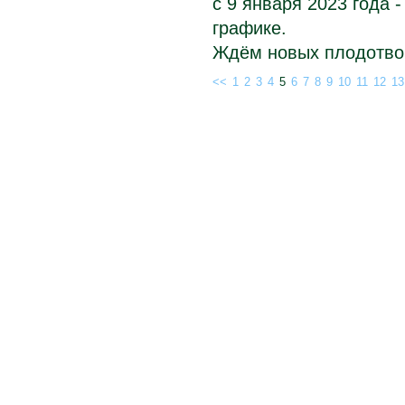
с 9 января 2023 года 
графике.
Ждём новых плодотво
<<
1
2
3
4
5
6
7
8
9
10
11
12
13