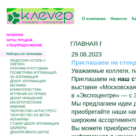
О компании
Новости
К
НОВИНКИ
ХИТЫ ПРОДАЖ
ГЛАВНАЯ
/
СПЕЦПРЕДЛОЖЕНИЕ
29.08.2023
Наборы по техникам:
ЛИЦЕНЗИЯ «ОТЕЛЬ У
Приглашаем на стенд
ОВЕЧЕК»
ОРИГАМИ И КУСУДАМА
Уважаемые коллеги, п
ГЕОМЕТРИКИ-АППЛИКАЦИЯ
3D-АППЛИКАЦИЯ
Приглашаем на
наш с
ДЕКОР–АППЛИКАЦИЯ
МОЗАИКА
выставке «Московска
БУМАГОПЛАСТИКА
КРУЧЕНИЕ ИЗ ПРЯЖИ
в «Экспоцентре» — с 3
ДЕКОР УКРАШЕНИЙ
Мы предлагаем идеи д
БИCЕРОПЛЕТЕНИЕ
МАКРАМЕ
приобретайте наши на
ТВОРЧЕСТВО-АНТИСТРЕСС
ТВОРЧЕСТВО ИЗ ФЕТРА
широким ассортимент
ФОНАРИКИ
СТИКЕР-ДЕКОР АППЛИКАЦИЯ
Вы можете приобрести
ШЕЙКЕРЫ
ДЕКОРАТИВНОЕ ШИТЬЁ